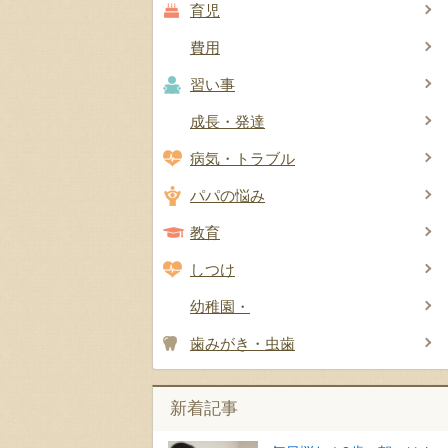
育児
費用
習い事
成長・発達
病気・トラブル
パパの悩み
教育
しつけ
幼稚園・
歯みがき・虫歯
新着記事