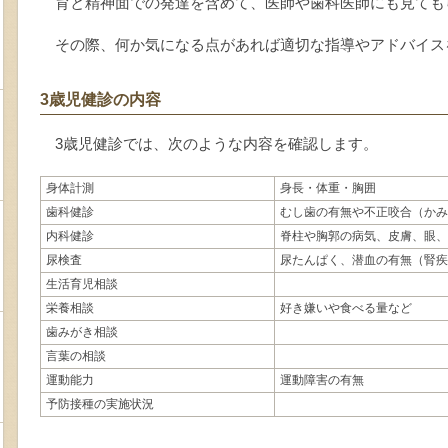
育と精神面での発達を含めて、医師や歯科医師にも見ても
その際、何か気になる点があれば適切な指導やアドバイス
3歳児健診の内容
3歳児健診では、次のような内容を確認します。
身体計測
身長・体重・胸囲
歯科健診
むし歯の有無や不正咬合（かみ
内科健診
脊柱や胸郭の病気、皮膚、眼、
尿検査
尿たんぱく、潜血の有無（腎疾
生活育児相談
栄養相談
好き嫌いや食べる量など
歯みがき相談
言葉の相談
運動能力
運動障害の有無
予防接種の実施状況