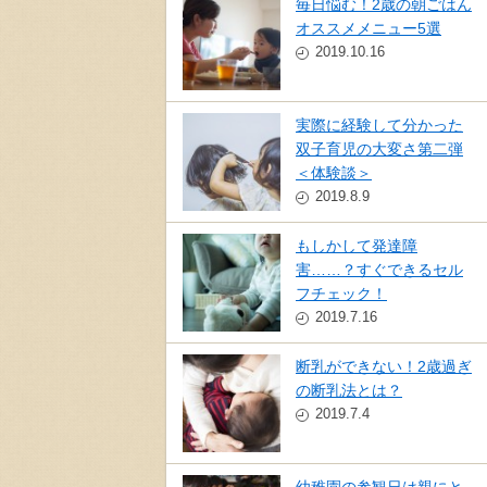
毎日悩む！2歳の朝ごはん
オススメメニュー5選
2019.10.16
実際に経験して分かった
双子育児の大変さ第二弾
＜体験談＞
2019.8.9
もしかして発達障
害……？すぐできるセル
フチェック！
2019.7.16
断乳ができない！2歳過ぎ
の断乳法とは？
2019.7.4
幼稚園の参観日は親にと