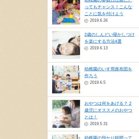
ってもチャンス！こんな
ことに気を付けよう
2019.6.26
2歳のしんどい寝かしつけ
を楽にする方法4選
2019.6.13
幼稚園のいす用座布団を
作ろう
2019.6.5
おやつは何をあげる？ 2
歳児にオススメのおやつ
とは！
2019.5.31
幼稚園の預かり時間って