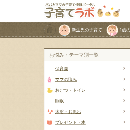
新生児の子育て
1歳
お悩み・テーマ別一覧
保育園
ママの悩み
おむつ・トイレ
睡眠
沐浴・お風呂
プレゼント・本