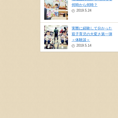
何時から何時？
2019.5.24
実際に経験して分かった
双子育児の大変さ第一弾
＜体験談＞
2019.5.14